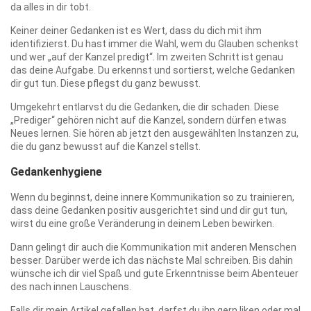
da alles in dir tobt.
Keiner deiner Gedanken ist es Wert, dass du dich mit ihm
identifizierst. Du hast immer die Wahl, wem du Glauben schenkst
und wer „auf der Kanzel predigt“. Im zweiten Schritt ist genau
das deine Aufgabe. Du erkennst und sortierst, welche Gedanken
dir gut tun. Diese pflegst du ganz bewusst.
Umgekehrt entlarvst du die Gedanken, die dir schaden. Diese
„Prediger“ gehören nicht auf die Kanzel, sondern dürfen etwas
Neues lernen. Sie hören ab jetzt den ausgewählten Instanzen zu,
die du ganz bewusst auf die Kanzel stellst.
Gedankenhygiene
Wenn du beginnst, deine innere Kommunikation so zu trainieren,
dass deine Gedanken positiv ausgerichtet sind und dir gut tun,
wirst du eine große Veränderung in deinem Leben bewirken.
Dann gelingt dir auch die Kommunikation mit anderen Menschen
besser. Darüber werde ich das nächste Mal schreiben. Bis dahin
wünsche ich dir viel Spaß und gute Erkenntnisse beim Abenteuer
des nach innen Lauschens.
Falls dir mein Artikel gefallen hat, darfst du ihn gern liken oder mal