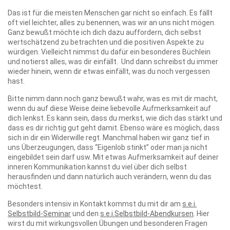
Das ist für die meisten Menschen gar nicht so einfach. Es fällt
oft viel leichter, alles zu benennen, was wir an uns nicht mögen.
Ganz bewußt möchte ich dich dazu auffordern, dich selbst
wertschätzend zu betrachten und die positiven Aspekte zu
würdigen. Vielleicht nimmst du dafür ein besonderes Büchlein
und notierst alles, was dir einfällt. Und dann schreibst du immer
wieder hinein, wenn dir etwas einfällt, was du noch vergessen
hast.
Bitte nimm dann noch ganz bewußt wahr, was es mit dir macht,
wenn du auf diese Weise deine liebevolle Aufmerksamkeit auf
dich lenkst. Es kann sein, dass du merkst, wie dich das stärkt und
dass es dir richtig gut geht damit. Ebenso wäre es möglich, dass
sich in dir ein Widerwille regt. Manchmal haben wir ganz tief in
uns Überzeugungen, dass “Eigenlob stinkt” oder man ja nicht
eingebildet sein darf usw. Mit etwas Aufmerksamkeit auf deiner
inneren Kommunikation kannst du viel über dich selbst
herausfinden und dann natürlich auch verändern, wenn du das
möchtest.
Besonders intensiv in Kontakt kommst du mit dir am
s.e.i.
Selbstbild-Seminar
und den
s.e.i.Selbstbild-Abendkursen
. Hier
wirst du mit wirkungsvollen Übungen und besonderen Fragen