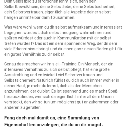
Dein Selbstbild zu erforschen lohnt sich, denn dein
Selbstbewußtsein, deine Selbstliebe, deine Selbstsicherheit,
dein Selbstvertrauen, eigentlich alle Aspekte deiner selbst
hängen unmittelbar damit zusammen.
Was wäre wohl, wenn du dir selbst aufmerksam und interessiert
begegnen würdest, dich selbst neugierig wahrnehmen und
spüren würdest oder auch in
Kommunikation mit dir selbst
treten würdest? Das ist ein sehr spannender Weg, der dir sehr
viele Erkenntnisse bringt und dir einen ganz neuen Boden gibt für
ein gutes Verhältnis zu dir selbst.
Genau das machen wir im s.e.i.-Training. Ein Mensch, der ein
intensives Verhältnis zu sich selbst pflegt, hat eine große
Ausstrahlung und entwickelt viel Selbstvertrauen und
Selbstsicherheit. Natürlich fühlst du dich auch immer wohler in
deiner Haut, je mehr du lernst, dich als den Menschen
anzunehmen, der du bist. Es ist spannend und es macht Spaß
herauszufinden, wer sich da eigentlich hinter all dem Unsinn
versteckt, den wir so tun um möglichst gut anzukommen oder
anderen zu gefallen.
Fang doch mal damit an, eine Sammlung von
Eigenschaften anzulegen, die du an dir magst.