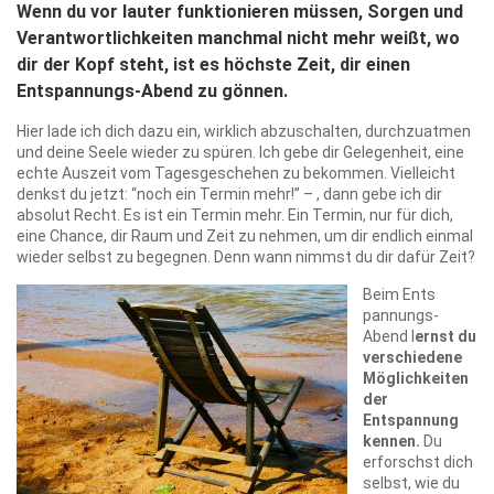
Wenn du vor lauter funktionieren müssen, Sorgen und
Verantwortlichkeiten manchmal nicht mehr weißt, wo
dir der Kopf steht, ist es höchste Zeit, dir einen
Entspannungs-Abend zu gönnen.
Hier lade ich dich dazu ein, wirklich abzuschalten, durchzuatmen
und deine Seele wieder zu spüren. Ich gebe dir Gelegenheit, eine
echte Auszeit vom Tagesgeschehen zu bekommen. Vielleicht
denkst du jetzt: “noch ein Termin mehr!” – , dann gebe ich dir
absolut Recht. Es ist ein Termin mehr. Ein Termin, nur für dich,
eine Chance, dir Raum und Zeit zu nehmen, um dir endlich einmal
wieder selbst zu begegnen. Denn wann nimmst du dir dafür Zeit?
Beim Ents
pannungs-
Abend l
ernst du
verschiedene
Möglichkeiten
der
Entspannung
kennen.
Du
erforschst dich
selbst, wie du