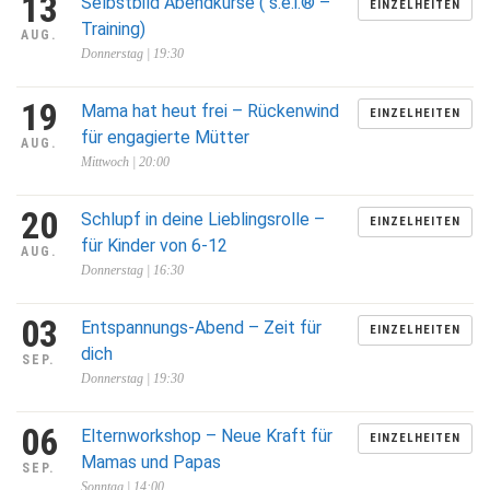
13
Selbstbild Abendkurse ( s.e.i.® –
EINZELHEITEN
Training)
AUG.
Donnerstag | 19:30
19
Mama hat heut frei – Rückenwind
EINZELHEITEN
für engagierte Mütter
AUG.
Mittwoch | 20:00
20
Schlupf in deine Lieblingsrolle –
EINZELHEITEN
für Kinder von 6-12
AUG.
Donnerstag | 16:30
03
Entspannungs-Abend – Zeit für
EINZELHEITEN
dich
SEP.
Donnerstag | 19:30
06
Elternworkshop – Neue Kraft für
EINZELHEITEN
Mamas und Papas
SEP.
Sonntag | 14:00