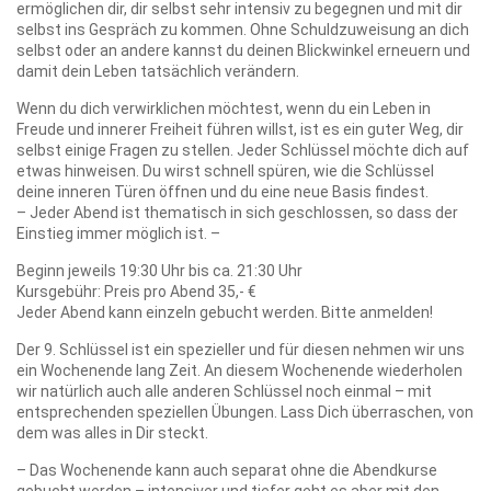
ermöglichen dir, dir selbst sehr intensiv zu begegnen und mit dir
selbst ins Gespräch zu kommen. Ohne Schuldzuweisung an dich
selbst oder an andere kannst du deinen Blickwinkel erneuern und
damit dein Leben tatsächlich verändern.
Wenn du dich verwirklichen möchtest, wenn du ein Leben in
Freude und innerer Freiheit führen willst, ist es ein guter Weg, dir
selbst einige Fragen zu stellen. Jeder Schlüssel möchte dich auf
etwas hinweisen. Du wirst schnell spüren, wie die Schlüssel
deine inneren Türen öffnen und du eine neue Basis findest.
– Jeder Abend ist thematisch in sich geschlossen, so dass der
Einstieg immer möglich ist. –
Beginn jeweils 19:30 Uhr bis ca. 21:30 Uhr
Kursgebühr: Preis pro Abend 35,- €
Jeder Abend kann einzeln gebucht werden. Bitte anmelden!
Der 9. Schlüssel ist ein spezieller und für diesen nehmen wir uns
ein Wochenende lang Zeit. An diesem Wochenende wiederholen
wir natürlich auch alle anderen Schlüssel noch einmal – mit
entsprechenden speziellen Übungen. Lass Dich überraschen, von
dem was alles in Dir steckt.
– Das Wochenende kann auch separat ohne die Abendkurse
gebucht werden – intensiver und tiefer geht es aber mit den