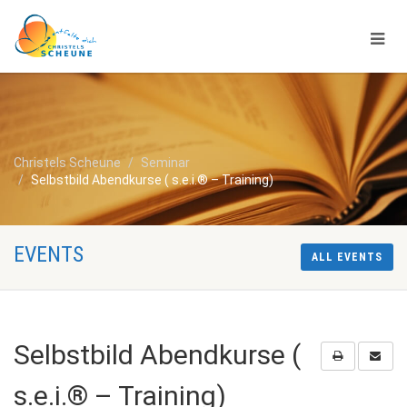
Christels Scheune
Seminar
Selbstbild Abendkurse ( s.e.i.® – Training)
EVENTS
ALL EVENTS
Selbstbild Abendkurse (
s.e.i.® – Training)