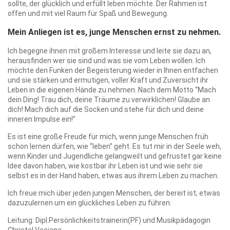
sollte, der glücklich und erfüllt leben möchte. Der Rahmen ist
offen und mit viel Raum für Spaß und Bewegung.
Mein Anliegen ist es, junge Menschen ernst zu nehmen.
Ich begegne ihnen mit großem Interesse und leite sie dazu an,
herausfinden wer sie sind und was sie vom Leben wollen. Ich
möchte den Funken der Begeisterung wieder in Ihnen entfachen
und sie stärken und ermutigen, voller Kraft und Zuversicht ihr
Leben in die eigenen Hände zu nehmen. Nach dem Motto “Mach
dein Ding! Trau dich, deine Träume zu verwirklichen! Glaube an
dich! Mach dich auf die Socken und stehe für dich und deine
inneren Impulse ein!”
Es ist eine große Freude für mich, wenn junge Menschen früh
schon lernen dürfen, wie “leben” geht. Es tut mir in der Seele weh,
wenn Kinder und Jugendliche gelangweilt und gefrustet gar keine
Idee davon haben, wie kostbar ihr Leben ist und wie sehr sie
selbst es in der Hand haben, etwas aus ihrem Leben zu machen.
Ich freue mich über jeden jungen Menschen, der bereit ist, etwas
dazuzulernen um ein glückliches Leben zu führen.
Leitung: Dipl.Persönlichkeitstrainerin(PF) und Musikpädagogin
Christel Veciana